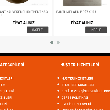
NGİ HOLTMENT 45 X
BANTLI JELATİN P.P ( 7 X 15 )
BANTLI JEL
AT ALINIZ
FİYAT ALINIZ
İNCELE
İNCELE
ATEGORİLERİ
MÜŞTERİ HİZMETLERİ
EŞİTLERİ
MÜŞTERİ HİZMETLERİ
İLM
İPTAL İADE KOŞULLARI
ÇEŞİTLERİ
GİZLİLİK VE KİŞİSEL VERİLERİ KO
ŞİTLERİ
ÇEREZ POLİTİKASI
TLERİ
ÜYELİK SÖZLEŞMESİ