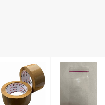
T KAHVERENGİ HOLTMENT 45 X 80
BANTLI JELATİN P.P ( 7 X 15 )
FİYAT ALINIZ
FİYAT ALINIZ
İNCELE
İNCELE