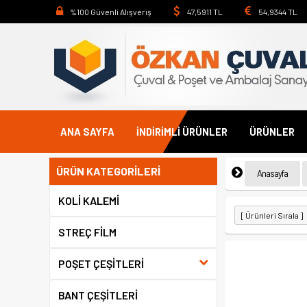
%100 Güvenli Alışveriş
47,5911 TL
54,9344 TL
ANA SAYFA
İNDİRİMLİ ÜRÜNLER
ÜRÜNLER
ÜRÜN KATEGORİLERİ
Anasayfa
KOLİ KALEMİ
STREÇ FİLM
POŞET ÇEŞİTLERİ
BANT ÇEŞİTLERİ