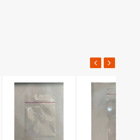
BANTLI JELATİN P.P ( 10 X 15 )
FİYAT ALINIZ
İNCELE