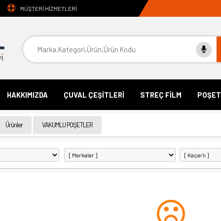
MÜŞTERİ HİZMETLERİ
HAKKIMIZDA
ÇUVAL ÇEŞİTLERİ
STREÇ FİLM
POŞET
Ürünler
VAKUMLU POŞETLER