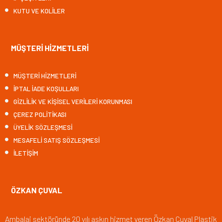
KUTU VE KOLİLER
MÜŞTERİ HİZMETLERİ
MÜŞTERİ HİZMETLERİ
İPTAL İADE KOŞULLARI
GİZLİLİK VE KİŞİSEL VERİLERİ KORUNMASI
ÇEREZ POLİTİKASI
ÜYELİK SÖZLEŞMESİ
MESAFELİ SATIŞ SÖZLEŞMESİ
İLETİŞİM
ÖZKAN ÇUVAL
Ambalaj sektöründe 20 yılı aşkın hizmet veren Özkan Çuval Plastik