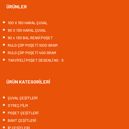
ÜRÜNLER
100 X 150 HARAL ÇUVAL
90 X 130 HARAL ÇUVAL
90 x 130 BAL RENGİ POŞET
RULO ÇÖP POŞETİ 1000 GRAM
RULO ÇÖP POŞETİ 400 GRAM
TAKVİYELİ POŞET DESENLİ NO : 5
ÜRÜN KATEGORİLERİ
ÇUVAL ÇEŞİTLERİ
STREÇ FİLM
POŞET ÇEŞİTLERİ
BANT ÇEŞİTLERİ
İP ÇEŞİTLERİ