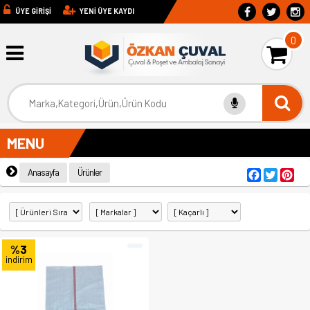
ÜYE GİRİŞİ
YENİ ÜYE KAYDI
0
MENU
Anasayfa
Ürünler
Facebook
Twitter
Pint
%3
indirim